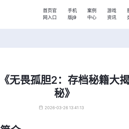
首页官
手机
案例
游戏
网入口
版j9
中心
资讯
》
《无畏孤胆2：存档秘籍大
秘》
2026-03-26 13:41:13